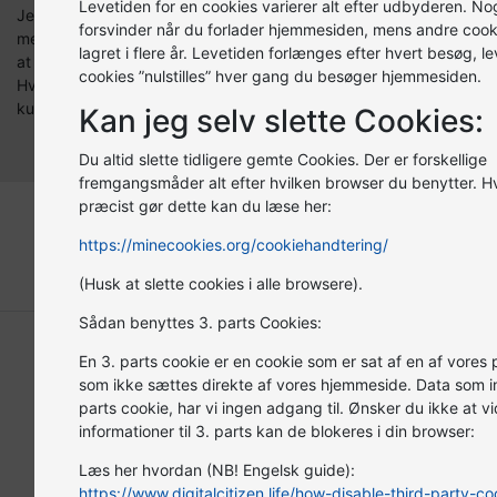
Levetiden for en cookies varierer alt efter udbyderen. No
Jeg ringede for at høre om han kunne lappe et dæk. Han var
forsvinder når du forlader hjemmesiden, mens andre coo
mere interesseret i at få servicen på min bil og gjorde det klart
lagret i flere år. Levetiden forlænges efter hvert besøg, le
at hvis han skulle lappe mit dæk skulle han også ha servicen.
cookies ”nulstilles” hver gang du besøger hjemmesiden.
Hvis han havde lappet dækket og givet en god service istedet,
kunne det jo være jeg havde blevet fast kunde.
Kan jeg selv slette Cookies:
Du altid slette tidligere gemte Cookies. Der er forskellige
fremgangsmåder alt efter hvilken browser du benytter. 
præcist gør dette kan du læse her:
Artikler fra AutoPartner
https://minecookies.org/cookiehandtering/
(Husk at slette cookies i alle browsere).
Sådan benyttes 3. parts Cookies:
En 3. parts cookie er en cookie som er sat af en af vores
som ikke sættes direkte af vores hjemmeside. Data som i
parts cookie, har vi ingen adgang til. Ønsker du ikke at v
informationer til 3. parts kan de blokeres i din browser:
Læs her hvordan (NB! Engelsk guide):
https://www.digitalcitizen.life/how-disable-third-party-coo