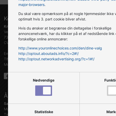
major-browsers
.
Du skal være opmærksom på at nogle hjemmesider ikke v
Kontakt os
optimalt hvis 3. part cookie bliver afvist.
Knuds Auto
Hvis du ønsker at begrænse din deltagelse i forskellige
Vejlevej 59
annoncenetværk, har du klikker på et af nedstående link
7300 Jelling
forskellige online annoncører:
CVR 97990352
http://www.youronlinechoices.com/den/dine-valg
http://optout.aboutads.info/?c=2#!/
Email
knuds-auto@mail.dk
http://optout.networkadvertising.org/?c=1#!/
Tlf
75871283
Mobil
20824169
Nødvendige
Funkti
Åbningstider
Salgsafdeling
Mandag
07:30 - 16:30
Statistiske
Mark
Tirsdag
07:30 - 16:30