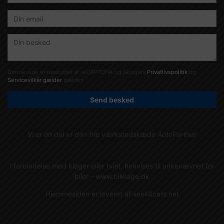
Denne side er beskyttet af reCAPTCHA og Googles
Privatlivspolitik
og
Servicevilkår gælder
gælder.
Send besked
Vi er en del af den frie værkstedskæde AutoPartner
I forbindelse med klager eller tvist, henvises til ankenævnet for
biler -
www.bilklage.dk
Hjemmesiden er leveret af
seek4cars.net