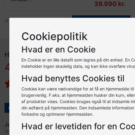
førersæde, ...
39.990 kr.
Vi har lige nu 4 biler til salg
Find flere biler
Cookiepolitik
Hvad er en Cookie
Hvad siger vores kunder om os
En Cookie er en lille datafil som lagres på din enhed. En C
4,3
indeholder ingen skadelig data, og kan ikke overføre virus
Ud af 5 stjerner
Hvad benyttes Cookies til
Cookies kan være nødvendige for at få en hjemmeside til 
brugervenlig. F.eks. at hjemmesiden husker din kurv, eller
af produkter vises. Cookies bruges også til at indsamle i
din adfærd på hjemmesiden. Den indsamlede information b
Giv os din anmeldelse
forbedre og optimerer hjemmesiden.
Hvad er levetiden for en Co
Jesper Vinther
20. april 2026