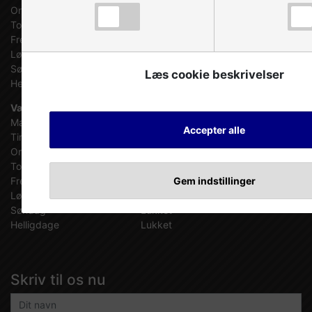
Onsdag
07:30 - 16:30
Torsdag
07:30 - 16:30
Fredag
07:30 - 15:00
Lørdag
Efter aftale
Søndag
Efter aftale
Læs cookie beskrivelser
Helligdage
Efter aftale
Værksted
Mandag
07:30 - 16:15
Accepter alle
Tirsdag
07:30 - 16:15
Onsdag
07:30 - 16:15
Torsdag
07:30 - 16:15
Gem indstillinger
Fredag
07:30 - 14:15
Lørdag
Lukket
Søndag
Lukket
Helligdage
Lukket
Skriv til os nu